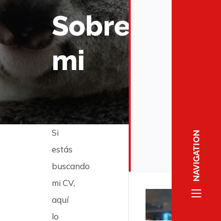
Sobre
mi
Si
NAVIGATION
estás
buscando
mi CV,
aquí
lo